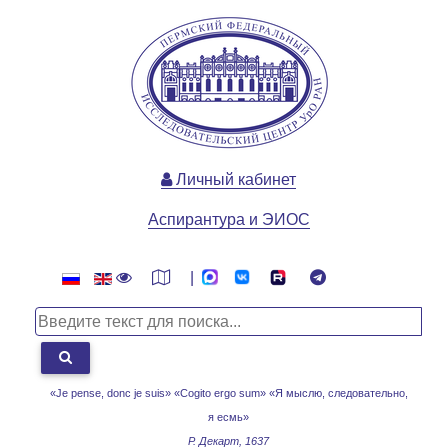
Личный кабинет
Аспирантура и ЭИОС
|
«Je pense, donc je suis» «Cogito ergo sum»
«Я мыслю, следовательно,
я есмь»
Р. Декарт, 1637