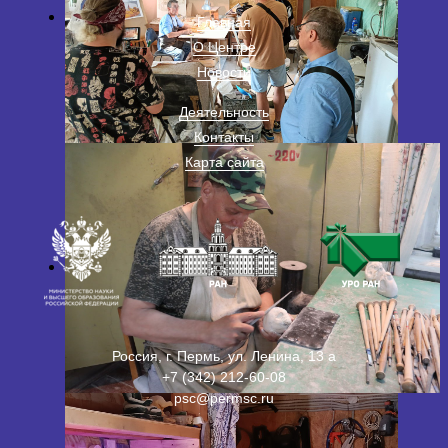
Главная
О Центре
Новости
Деятельность
Контакты
Карта сайта
Россия, г. Пермь, ул. Ленина, 13 а
+7 (342) 212-60-08
psc@permsc.ru