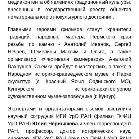
медиаконтента об явлениях традиционный культуры,
внесенных в государственный реестр объектов
нематериального этнокультурного достояния.
Главными героями фильмов станут хранители
традиций, народные мастера Пермского края
резьбы по камню - Анатолий Иванов, Сергей
Нечаев, Шемелины Максим и Ольга, а также
организатор «Фестиваля камнерезов» Анатолий
Вахрушев. Съемки пройдут в мастерских, а также в
Народном историко-краеведческом музее и Парке
скульптур (с. Красный Ясыл Ординского МО),
Кунгурском историко-архитектурном
художественном музее-заповеднике (г. Кунгур).
Экспертами и организаторами съемок выступили
научный сотрудник ИГИ УрО РАН (филиал ПФИЦ
УрО РАН)
Юлия Чернышева
и член-корреспондент
РАН, профессор, доктор исторических наук,
директор ИГИ УрО РАН (филиал ПФИЦ УрО РАН)