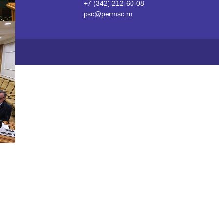
+7 (342) 212-60-08
psc@permsc.ru