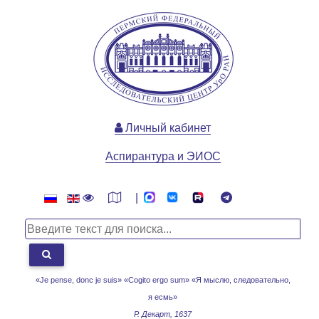
Личный кабинет
Аспирантура и ЭИОС
|
«Je pense, donc je suis» «Cogito ergo sum»
«Я мыслю, следовательно,
я есмь»
Р. Декарт, 1637