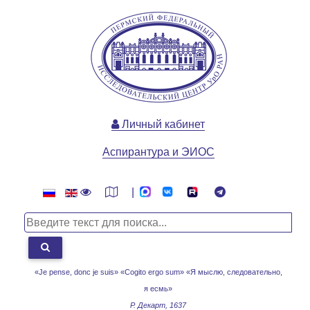
Личный кабинет
Аспирантура и ЭИОС
|
«Je pense, donc je suis» «Cogito ergo sum»
«Я мыслю, следовательно,
я есмь»
Р. Декарт, 1637