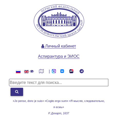
Личный кабинет
Аспирантура и ЭИОС
|
«Je pense, donc je suis» «Cogito ergo sum»
«Я мыслю, следовательно,
я есмь»
Р. Декарт, 1637