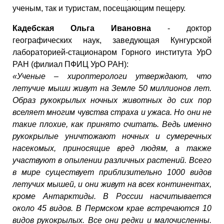
ученым, так и туристам, посещающим пещеру.
Кадебская Ольга Ивановна
- доктор
географических наук, заведующая Кунгурской
лабораторией-стационаром Горного института УрО
РАН (филиал ПФИЦ УрО РАН):
«Ученые – хироптерологи утверждают, что
летучие мыши живут на Земле 50 миллионов лет.
Образ рукокрылых ночных животных до сих пор
вселяет многим чувства страха и ужаса. Но они не
такие плохие, как принято считать. Ведь именно
рукокрылые уничтожают ночных и сумеречных
насекомых, приносящие вред людям, а также
участвуют в опылении различных растений. Всего
в мире существует приблизительно 1000 видов
летучих мышей, и они живут на всех континентах,
кроме Антарктиды. В России насчитывается
около 45 видов. В Пермском крае встречаются 10
видов рукокрылых. Все они редки и малочисленны.