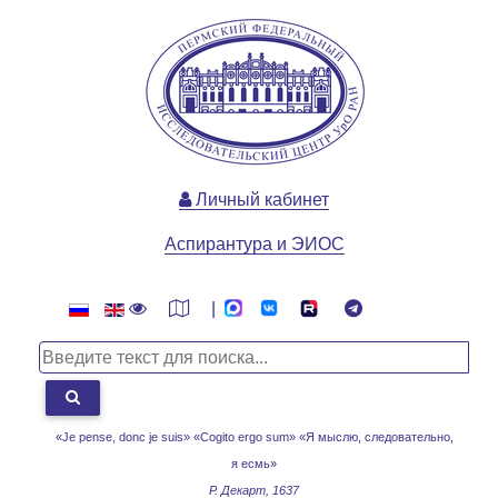
Личный кабинет
Аспирантура и ЭИОС
|
«Je pense, donc je suis» «Cogito ergo sum»
«Я мыслю, следовательно,
я есмь»
Р. Декарт, 1637