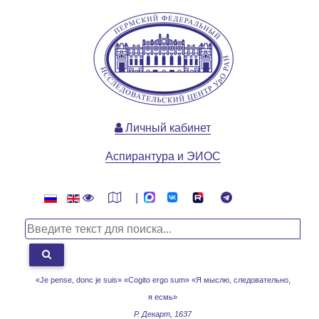
Личный кабинет
Аспирантура и ЭИОС
|
«Je pense, donc je suis» «Cogito ergo sum»
«Я мыслю, следовательно,
я есмь»
Р. Декарт, 1637