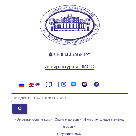
Личный кабинет
Аспирантура и ЭИОС
|
«Je pense, donc je suis» «Cogito ergo sum»
«Я мыслю, следовательно,
я есмь»
Р. Декарт, 1637