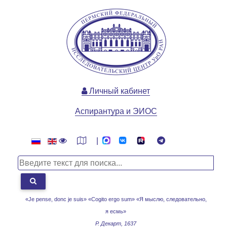
Личный кабинет
Аспирантура и ЭИОС
|
«Je pense, donc je suis» «Cogito ergo sum»
«Я мыслю, следовательно,
я есмь»
Р. Декарт, 1637