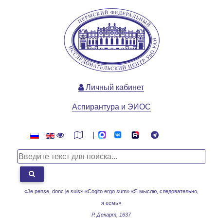
Личный кабинет
Аспирантура и ЭИОС
|
«Je pense, donc je suis» «Cogito ergo sum»
«Я мыслю, следовательно,
я есмь»
Р. Декарт, 1637