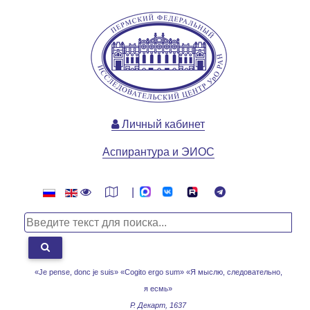
Личный кабинет
Аспирантура и ЭИОС
|
«Je pense, donc je suis» «Cogito ergo sum»
«Я мыслю, следовательно,
я есмь»
Р. Декарт, 1637