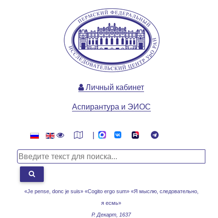
Личный кабинет
Аспирантура и ЭИОС
|
«Je pense, donc je suis» «Cogito ergo sum»
«Я мыслю, следовательно,
я есмь»
Р. Декарт, 1637