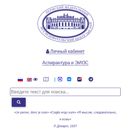
Личный кабинет
Аспирантура и ЭИОС
|
«Je pense, donc je suis» «Cogito ergo sum»
«Я мыслю, следовательно,
я есмь»
Р. Декарт, 1637