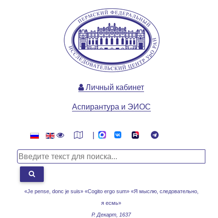
Личный кабинет
Аспирантура и ЭИОС
|
«Je pense, donc je suis» «Cogito ergo sum»
«Я мыслю, следовательно,
я есмь»
Р. Декарт, 1637