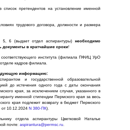
в список претендентов на установление именной
словиях трудового договора, должности и размера
 5, 6 (выдает отдел аспирантуры)
необходимо
 документы в кратчайшие сроки
!
м соответствующего института (филиала ПФИЦ УрО
 отделе кадров филиала.
следующую информацию:
ирантом и государственной образовательной
цией до истечения одного года с даты окончания
ского края, за исключением случая, указанного в
иранту именной стипендии Пермского края за весь
кого края подлежит возврату в бюджет Пермского
 от 10.12.2024
N 380-ПК
).
нику отдела аспирантуры Цветковой Наталье
ной почте:
aspirantura@permsc.ru
.