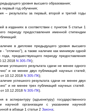
предыдущего уровня высшего образования;
а первый год обучения;
ия – результаты за первый, второй и третий годы
ей в изданиях в соответствии с пунктом 5 статьи 1
его периоду предоставления именной стипендии
убликаций:
наличие в дипломе предыдущего уровня высшего
 - "отлично"), а также наличие как минимум одной
ие года, предшествующего периоду предоставления
10.12.2018
N 305-ПК
);
личие успешного результата сдачи не менее одного
ично" и не менее двух публикаций научных статей;
, от 10.12.2018
N 305-ПК
);
наличие успешного результата сдачи не менее двух
ично" и не менее трех публикаций научных статей.
, от 10.12.2018
N 305-ПК
).
я в аспирантуру (адъюнктуру) государственного
ли научной организации с указанием научной
анной в абзаце 1 статьи 2
Закона
;