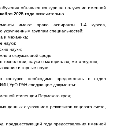
да обучения объявлен конкурс на получение именной
екабря 2025 года
включительно.
ументы имеют право аспиранты 1-4 курсов,
о укрупненным группам специальностей:
ка и механика;
е науки;
ские науки;
земле и окружающей среде;
ие технологии, науки о материалах, металлургия;
ьзование и горные науки.
в конкурсе необходимо предоставить в отдел
ФИЦ УрО РАН следующие документы:
именной стипендии Пермского края;
ых данных с указанием реквизитов лицевого счета,
 год, предшествующий году предоставления именной