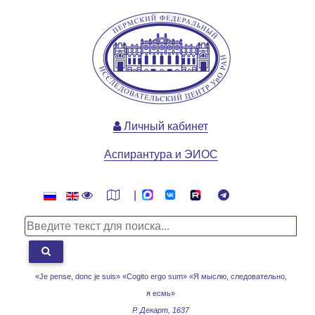
Личный кабинет
Аспирантура и ЭИОС
|
«Je pense, donc je suis» «Cogito ergo sum»
«Я мыслю, следовательно,
я есмь»
Р. Декарт, 1637