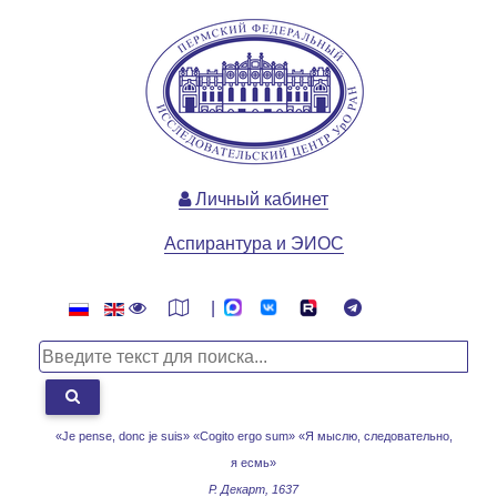
Личный кабинет
Аспирантура и ЭИОС
|
«Je pense, donc je suis» «Cogito ergo sum»
«Я мыслю, следовательно,
я есмь»
Р. Декарт, 1637