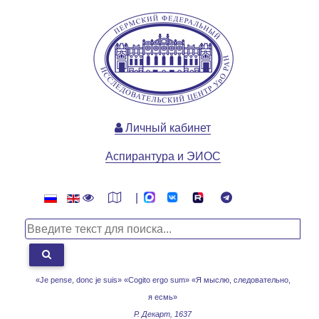
Личный кабинет
Аспирантура и ЭИОС
|
«Je pense, donc je suis» «Cogito ergo sum»
«Я мыслю, следовательно,
я есмь»
Р. Декарт, 1637