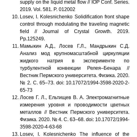
supply on the liquid metal flow // IOP Conf. Series.
2019. Vol. 581. P. 012002
Losev, I. Kolesnichenko Solidification front shape
control through modulating the traveling magnetic
field // Journal of Crystal Growth. 2019.
Pp.125249.
Мамыкин А.Д., Лосев Г.Л., Мандрыкин С.Д.
Анализ мод крупномасштабной циркуляции
жидкого натрия в эксперименте по
турбулентной конвекции Релея–Бенара //
Вестник Пермского университета. Физика. 2020.
№ 2. С. 65–73. doi: 10.17072/1994-3598-2020-2-
65-73
Лосев Г. Л., Ельтищев В. А. Электромагнитные
измерения уровня и проводимости цветных
металлов // Вестник Пермского университета.
Физика. 2020. № 4. С. 63–68. doi: 10.17072/1994-
3598-2020-4-63-68
Losev, I. Kolesnichenko The influence of the