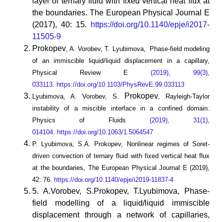
layer of ternary fluid with fixed vertical heat flux at
the boundaries. The European Physical Journal E
(2017), 40: 15.
https://doi.org/10.1140/epje/i2017-
11505-9
Prokopev
, A. Vorobev, T. Lyubimova, Phase-field modeling
of an immiscible liquid/liquid displacement in a capillary,
Physical Review E
(2019), 99(3),
033113
.
https://doi.org/10.1103/PhysRevE.99.033113
Prokopev
Lyubimova, A. Vorobev, S.
, Rayleigh-Taylor
instability of a miscible interface in a confined domain.
Physics of Fluids
(2019), 31(1),
014104
.
https://doi.org/10.1063/1.5064547
P. Lyubimova, S.A. Prokopev, Nonlinear regimes of Soret-
driven convection of ternary fluid with fixed vertical heat flux
at the boundaries, The European Physical Journal E (2019),
42: 76.
https://doi.org/10.1140/epje/i2019-11837-4
5. A.Vorobev, S.Prokopev, T.Lyubimova, Phase-
field modelling of a liquid/liquid immiscible
displacement through a network of capillaries,