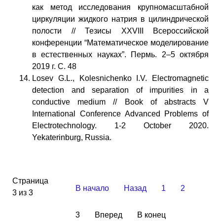
как метод исследования крупномасштабной
циркуляции жидкого натрия в цилиндрической
полости // Тезисы XXVIII Всероссийской
конференции “Математическое моделирование
в естественных науках”. Пермь. 2–5 октября
2019 г. С. 48
Losev G.L., Kolesnichenko I.V. Electromagnetic
detection and separation of impurities in a
conductive medium // Book of abstracts V
International Conference Advanced Problems of
Electrotechnology. 1-2 October 2020.
Yekaterinburg, Russia.
Страница
В начало
Назад
1
2
3 из 3
3
Вперед
В конец