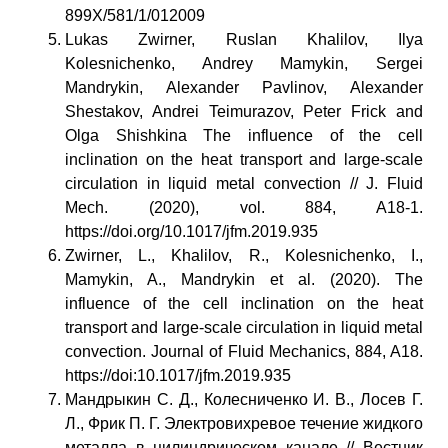
899X/581/1/012009
Lukas Zwirner, Ruslan Khalilov, Ilya
Kolesnichenko, Andrey Mamykin, Sergei
Mandrykin, Alexander Pavlinov, Alexander
Shestakov, Andrei Teimurazov, Peter Frick and
Olga Shishkina The influence of the cell
inclination on the heat transport and large-scale
circulation in liquid metal convection // J. Fluid
Mech. (2020), vol. 884, A18-1.
https://doi.org/10.1017/jfm.2019.935
Zwirner, L., Khalilov, R., Kolesnichenko, I.,
Mamykin, A., Mandrykin et al. (2020). The
influence of the cell inclination on the heat
transport and large-scale circulation in liquid metal
convection. Journal of Fluid Mechanics, 884, A18.
https://doi:10.1017/jfm.2019.935
Мандрыкин С. Д., Колесниченко И. В., Лосев Г.
Л., Фрик П. Г. Электровихревое течение жидкого
металла в цилиндрическом канале // Вестник