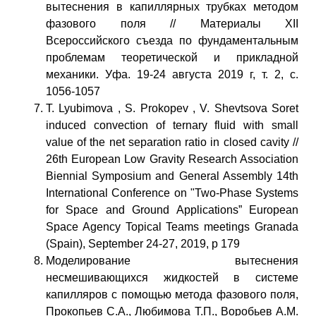
вытеснения в капиллярных трубках методом
фазового поля // Материалы XII
Всероссийского съезда по фундаментальным
проблемам теоретической и прикладной
механики. Уфа. 19-24 августа 2019 г, т. 2, с.
1056-1057
T. Lyubimova , S. Prokopev , V. Shevtsova Soret
induced convection of ternary fluid with small
value of the net separation ratio in closed cavity //
26th European Low Gravity Research Association
Biennial Symposium and General Assembly 14th
International Conference on "Two-Phase Systems
for Space and Ground Applications” European
Space Agency Topical Teams meetings Granada
(Spain), September 24-27, 2019, p 179
Моделирование вытеснения
несмешивающихся жидкостей в системе
капилляров с помощью метода фазового поля,
Прокопьев С.А., Любимова Т.П., Воробьев А.М.