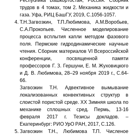
Республика Башкортостан, Россия. Сборник
трудов в 4 томах, том 2. Механика жидкости и
газа. Уфа, РИЦ БашГУ, 2019, С.1056-1057.
Т.Н.Загвозкин, Т.П.Любимова, А.М.Воробьев,
С.А.Прокопьев. Численное моделирование
процесса всплытия капли методом фазового
поля. Пермские гидродинамические научные
чтения. Сборник материалов VI Всероссийской
конференции, посвященной памяти
профессоров Г. З. Гершуни, Е. М. Жуховицкого
и Д. В. Любимова, 28–29 ноября 2019 г., С.64-
66.
Загвозкин Т.Н. Адвективное вымывание
локализованных конвективных структур в
слоистой пористой среде. ХХ Зимняя школа по
механике сплошных сред. Пермь, 13-16
февраля 2017 г. Тезисы докладов. –
Екатеринбург: РИО УрО РАН, 2017, С.126.
Загвозкин Т.Н., Любимова Т.П. Численое