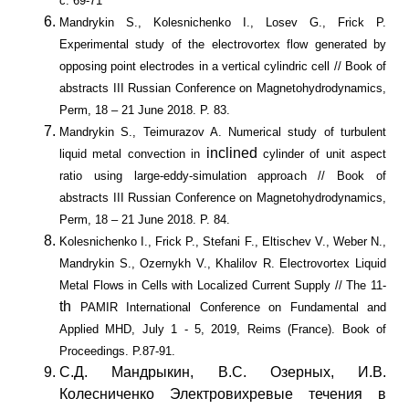
с. 69-71
Mandrykin S., Kolesnichenko I., Losev G., Frick P.
Experimental study of the electrovortex flow generated by
opposing point electrodes in a vertical cylindric cell // Book of
abstracts III Russian Conference on Magnetohydrodynamics,
Perm, 18 – 21 June 2018. P. 83.
Mandrykin S., Teimurazov A. Numerical study of turbulent
inclined
liquid metal convection in
cylinder of unit aspect
ratio using large-eddy-simulation approach // Book of
abstracts III Russian Conference on Magnetohydrodynamics,
Perm, 18 – 21 June 2018. P. 84.
Kolesnichenko I., Frick P., Stefani F., Eltischev V., Weber N.,
Mandrykin S., Ozernykh V., Khalilov R. Electrovortex Liquid
Metal Flows in Cells with Localized Current Supply // The 11-
th
PAMIR International Conference on Fundamental and
Applied MHD, July 1 - 5, 2019, Reims (France). Book of
Proceedings. P.87-91.
С.Д. Мандрыкин, В.С. Озерных, И.В.
Колесниченко Электровихревые течения в