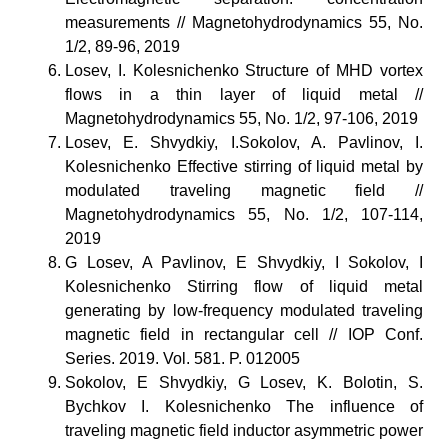
measurements // Magnetohydrodynamics 55, No.
1/2, 89-96, 2019
Losev, I. Kolesnichenko Structure of MHD vortex
flows in a thin layer of liquid metal //
Magnetohydrodynamics 55, No. 1/2, 97-106, 2019
Losev, E. Shvydkiy, I.Sokolov, A. Pavlinov, I.
Kolesnichenko Effective stirring of liquid metal by
modulated traveling magnetic field //
Magnetohydrodynamics 55, No. 1/2, 107-114,
2019
G Losev, A Pavlinov, E Shvydkiy, I Sokolov, I
Kolesnichenko Stirring flow of liquid metal
generating by low-frequency modulated traveling
magnetic field in rectangular cell // IOP Conf.
Series. 2019. Vol. 581. P. 012005
Sokolov, E Shvydkiy, G Losev, K. Bolotin, S.
Bychkov I. Kolesnichenko The influence of
traveling magnetic field inductor asymmetric power