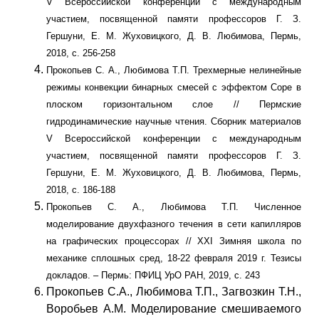
V Всероссийской конференции с международным
участием, посвященной памяти профессоров Г. З.
Гершуни, Е. М. Жуховицкого, Д. В. Любимова, Пермь,
2018, с. 256-258
Прокопьев С. А., Любимова Т.П. Трехмерные нелинейные
режимы конвекции бинарных смесей с эффектом Соре в
плоском горизонтальном слое // Пермские
гидродинамические научные чтения. Сборник материалов
V Всероссийской конференции с международным
участием, посвященной памяти профессоров Г. З.
Гершуни, Е. М. Жуховицкого, Д. В. Любимова, Пермь,
2018, с. 186-188
Прокопьев С. А., Любимова Т.П. Численное
моделирование двухфазного течения в сети капилляров
на графических процессорах // XХI Зимняя школа по
механике сплошных сред, 18-22 февраля 2019 г. Тезисы
докладов. – Пермь: ПФИЦ УрО РАН, 2019, с. 243
Прокопьев С.А., Любимова Т.П., Загвозкин Т.Н.,
Воробьев А.М. Моделирование смешиваемого