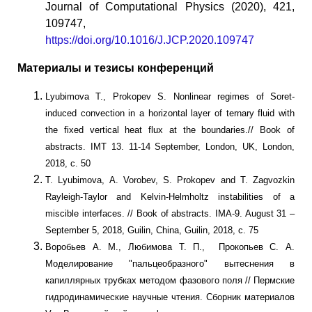
Journal of Computational Physics (2020), 421,
109747,
https://doi.org/10.1016/J.JCP.2020.109747
Материалы и тезисы конференций
Lyubimova T., Prokopev S. Nonlinear regimes of Soret-
induced convection in a horizontal layer of ternary fluid with
the fixed vertical heat flux at the boundaries.// Book of
abstracts. IMT 13. 11-14 September, London, UK, London,
2018, с. 50
T. Lyubimova, A. Vorobev, S. Prokopev and T. Zagvozkin
Rayleigh-Taylor and Kelvin-Helmholtz instabilities of a
miscible interfaces. // Book of abstracts. IMA-9. August 31 –
September 5, 2018, Guilin, China, Guilin, 2018, с. 75
Воробьев А. М., Любимова Т. П., Прокопьев С. А.
Моделирование "пальцеобразного" вытеснения в
капиллярных трубках методом фазового поля // Пермские
гидродинамические научные чтения. Сборник материалов