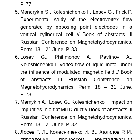
P. 77.
Mandrykin S., Kolesnichenko I., Losev G., Frick P.
Experimental study of the electrovortex flow
generated by opposing point electrodes in a
vertical cylindrical cell // Book of abstracts III
Russian Conference on Magnetohydrodynamics,
Perm, 18 – 21 June. P. 83.
Losev G., Philimonov A., Pavlinov A.,
Kolesnichenko I. Vortex flow of liquid metal under
the influence of modulated magnetic field // Book
of abstracts III Russian Conference on
Magnetohydrodynamics, Perm, 18 – 21 June.
P. 78.
Mamykin A., Losev G., Kolesnichenko I. Impact on
impurities in a flat MHD duct // Book of abstracts III
Russian Conference on Magnetohydrodynamics,
Perm, 18 – 21 June. P. 82.
Лосев Г. Л., Колесниченко И. В., Халилов Р. И.
Управление процессом кристаллизации