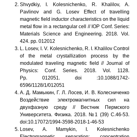
Shvydkiy, I. Kolesnichenko, R. Khalilov, A.
Pavlinov and G. Losev Effect of travelling
magnetic field inductor characteristics on the liquid
metal flow in a rectangular cell // IOP Conf. Series:
Materials Science and Engineering. 2018. Vol.
424. pp. 012012
L. Losev, I. V. Kolesnichenko, R. I. Khalilov Control
of the metal crystallization process by the
modulated traveling magnetic field // Journal of
Physics: Conf. Series. 2018. Vol. 1128.
Pp. 012051. doi :10.1088/1742-
6596/1128/1/012051
А. Д. Мамыкин, Г. Л. Лосев, И. В. Колесниченко
Воздействие электромагнитных сил на
двухфазную среду // Вестник Пермского
Университета. Физика. 2018. №1 (39) С.46-53.
doi:10.17072/1994-3598-2018-1-46-53
Losev, A. Mamykin, I. Kolesnichenko
Electromagnetic separation: concentration