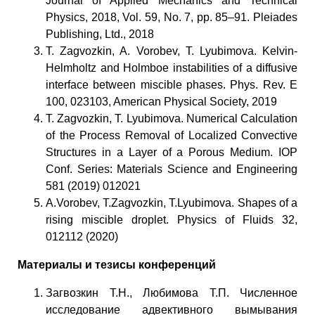
Journal of Applied Mechanics and Technical
Physics, 2018, Vol. 59, No. 7, pp. 85–91. Pleiades
Publishing, Ltd., 2018
T. Zagvozkin, A. Vorobev, T. Lyubimova. Kelvin-
Helmholtz and Holmboe instabilities of a diffusive
interface between miscible phases. Phys. Rev. E
100, 023103, American Physical Society, 2019
T. Zagvozkin, T. Lyubimova. Numerical Calculation
of the Process Removal of Localized Convective
Structures in a Layer of a Porous Medium. IOP
Conf. Series: Materials Science and Engineering
581 (2019) 012021
A.Vorobev, T.Zagvozkin, T.Lyubimova. Shapes of a
rising miscible droplet. Physics of Fluids 32,
012112 (2020)
Материалы и тезисы конференций
Загвозкин Т.Н., Любимова Т.П. Численное
исследование адвективного вымывания