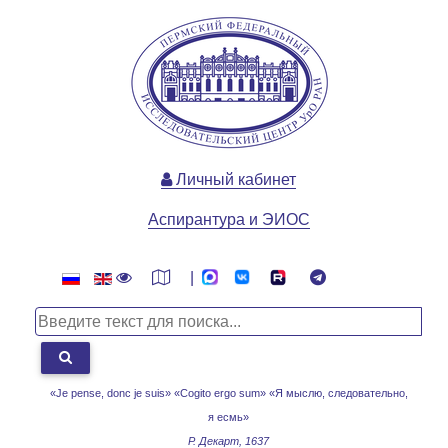
Личный кабинет
Аспирантура и ЭИОС
|
«Je pense, donc je suis» «Cogito ergo sum»
«Я мыслю, следовательно,
я есмь»
Р. Декарт, 1637