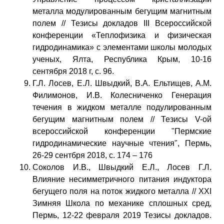
металла модулированным бегущим магнитным
полем // Тезисы докладов III Всероссийской
конференции «Теплофизика и физическая
гидродинамика» с элементами школы молодых
ученых, Ялта, Республика Крым, 10-16
сентября 2018 г, с. 96.
Г.Л. Лосев, Е.Л. Швыдкий, В.А. Ельтищев, А.М.
Филимонов, И.В. Колесниченко Генерация
течения в жидком металле подулированным
бегущим магнитным полем // Тезисы V-ой
всероссийской конференции "Пермские
гидродинамические научные чтения", Пермь,
26-29 сентбря 2018, с. 174 – 176
Соколов И.В., Швыдкий Е.Л., Лосев Г.Л.
Влияние несимметричного питания индуктора
бегущего поля на поток жидкого металла // ХXI
Зимняя Школа по механике сплошных сред,
Пермь, 12-22 февраля 2019 Тезисы докладов.