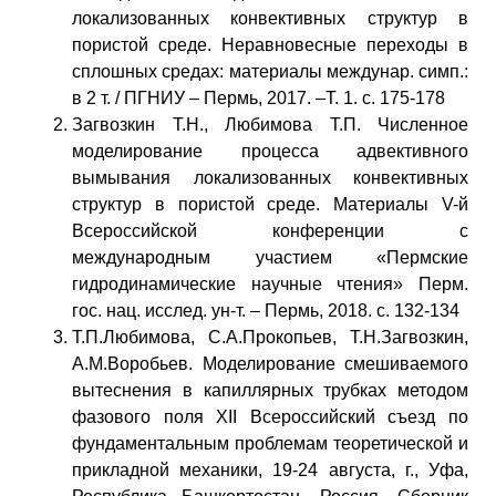
локализованных конвективных структур в
пористой среде. Неравновесные переходы в
сплошных средах: материалы междунар. симп.:
в 2 т. / ПГНИУ – Пермь, 2017. –Т. 1. с. 175-178
Загвозкин Т.Н., Любимова Т.П. Численное
моделирование процесса адвективного
вымывания локализованных конвективных
структур в пористой среде. Материалы V-й
Всероссийской конференции с
международным участием «Пермские
гидродинамические научные чтения» Перм.
гос. нац. исслед. ун-т. – Пермь, 2018. с. 132-134
Т.П.Любимова, С.А.Прокопьев, Т.Н.Загвозкин,
А.М.Воробьев. Моделирование смешиваемого
вытеснения в капиллярных трубках методом
фазового поля XII Всероссийский съезд по
фундаментальным проблемам теоретической и
прикладной механики, 19-24 августа, г., Уфа,