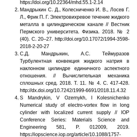
https://doi.org/10.22364/mhd.55.1-2.14
Мандрыкин С. Д., Колесниченко И. В., Лосев Г.
Л., Фрик П. Г. Электровихревое течение жидкого
металла в цилиндрическом канале // Вестник
Пермского университета. Физика. 2018. № 2
(40). С. 20–27.
http://doi.org/10.17072/1994-3598-
2018-2-20-27
С.Д. Мандрыкин, А.С. Теймуразов
Турбулентная конвекция жидкого натрия в
наклонном цилиндре единичного аспектного
отношения. // Вычислительная механика
сплошных сред. 2018. Т. 11. № 4. С. 417-428.
http://dx.doi.org/10.7242/1999-6691/2018.11.4.32
S Mandrykin, V Ozernykh, I Kolesnichenko
Numerical study of electro-vortex flow in long
cylinder with localized current supply // IOP
Conference Series: Materials Science and
Engineering 581, P. 012009, 2019.
https://iopscience.iop.org/article/10.1088/1757-