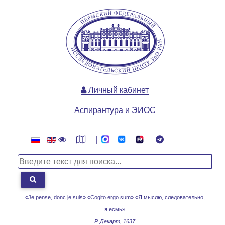
Личный кабинет
Аспирантура и ЭИОС
|
«Je pense, donc je suis» «Cogito ergo sum»
«Я мыслю, следовательно,
я есмь»
Р. Декарт, 1637