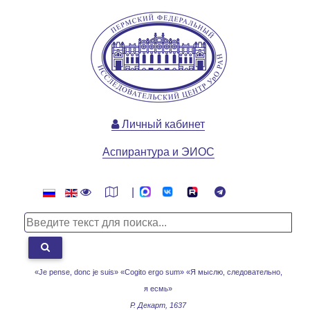
Личный кабинет
Аспирантура и ЭИОС
|
«Je pense, donc je suis» «Cogito ergo sum»
«Я мыслю, следовательно,
я есмь»
Р. Декарт, 1637