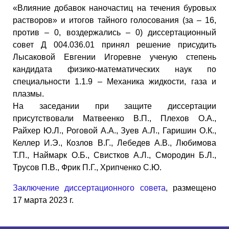
«Влияние добавок наночастиц на течения буровых
растворов» и итогов тайного голосования (за – 16,
против – 0, воздержались – 0) диссертационный
совет Д 004.036.01 принял решение присудить
Лысаковой Евгении Игоревне ученую степень
кандидата физико-математических наук по
специальности 1.1.9 – Механика жидкости, газа и
плазмы.
На заседании при защите диссертации
присутствовали Матвеенко В.П., Плехов О.А.,
Райхер Ю.Л., Роговой А.А., Зуев А.Л., Гаришин О.К.,
Келлер И.Э., Козлов В.Г., Лебедев А.В., Любимова
Т.П., Наймарк О.Б., Свистков А.Л., Смородин Б.Л.,
Трусов П.В., Фрик П.Г., Хрипченко С.Ю.
Заключение диссертационного совета
, размещено
17 марта 2023 г.