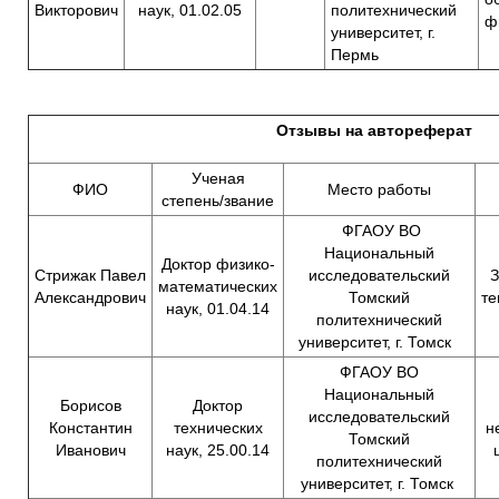
Викторович
наук, 01.02.05
политехнический
ф
университет, г.
Пермь
Отзывы на автореферат
Ученая
ФИО
Место работы
степень/звание
ФГАОУ ВО
Национальный
Доктор физико-
Стрижак Павел
исследовательский
З
математических
Александрович
Томский
те
наук, 01.04.14
политехнический
университет, г. Томск
ФГАОУ ВО
Национальный
Борисов
Доктор
исследовательский
Константин
технических
н
Томский
Иванович
наук, 25.00.14
политехнический
университет, г. Томск