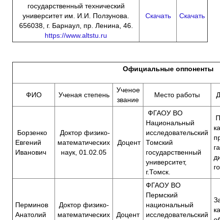
государственный технический
университет им. И.И. Ползунова.
Скачать
Скачать
656038, г. Барнаул, пр. Ленина, 46.
https://www.altstu.ru
Официальные оппоненты
Ученое
ФИО
Ученая степень
Место работы
Д
звание
ФГАОУ ВО
П
Национальный
к
Борзенко
Доктор физико-
исследовательский
п
Евгений
математических
Доцент
Томский
г
Иванович
наук, 01.02.05
государственный
д
университет,
г
г.Томск.
ФГАОУ ВО
Пермский
З
Перминов
Доктор физико-
национальный
к
Анатолий
математических
Доцент
исследовательский
о