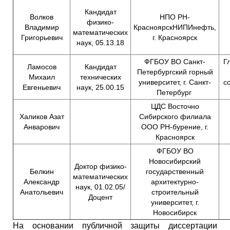
Кандидат
Волков
НПО РН-
физико-
Владимир
КрасноярскНИПИнефть,
математических
Григорьевич
г. Красноярск
наук, 05.13.18
ФГБОУ ВО Санкт-
Г
Ламосов
Кандидат
Петербургский горный
Михаил
технических
университет, г. Санкт-
с
Евгеньевич
наук, 25.00.15
Петербург
ЦДС Восточно
Халиков Азат
Сибирского филиала
Анварович
ООО РН-бурение, г.
Красноярск
ФГБОУ ВО
Новосибирский
Доктор физико-
Белкин
государственный
математических
Александр
архитектурно-
наук, 01.02.05/
Анатольевич
строительный
Доцент
университет, г.
Новосибирск
На основании публичной защиты диссертации