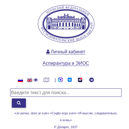
Личный кабинет
Аспирантура и ЭИОС
|
«Je pense, donc je suis» «Cogito ergo sum»
«Я мыслю, следовательно,
я есмь»
Р. Декарт, 1637