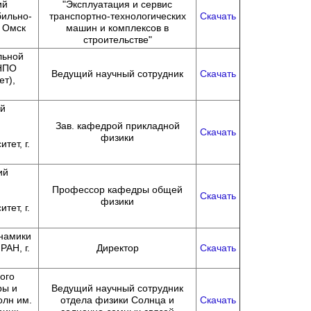
ий
"Эксплуатация и сервис
бильно-
транспортно-технологических
Скачать
. Омск
машин и комплексов в
строительстве"
льной
 НПО
Ведущий научный сотрудник
Скачать
т),
й
Зав. кафедрой прикладной
й
Скачать
физики
тет, г.
ий
Профессор кафедры общей
й
Скачать
физики
тет, г.
намики
РАН, г.
Директор
Скачать
ого
ры и
Ведущий научный сотрудник
олн им.
отдела физики Солнца и
Скачать