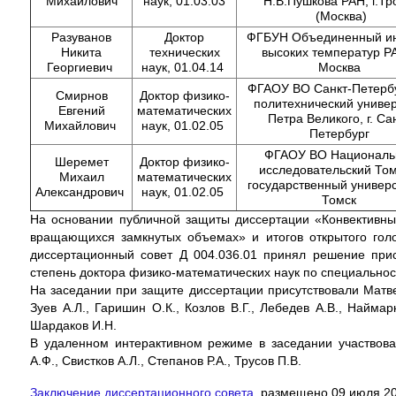
Михайлович
наук, 01.03.03
Н.В.Пушкова РАН, г.Тр
(Москва)
Разуванов
Доктор
ФГБУН Объединенный ин
Никита
технических
высоких температур РАН
Георгиевич
наук, 01.04.14
Москва
ФГАОУ ВО Санкт-Петерб
Смирнов
Доктор физико-
политехнический универ
Евгений
математических
Петра Великого, г. Са
Михайлович
наук, 01.02.05
Петербург
ФГАОУ ВО Националь
Шеремет
Доктор физико-
исследовательский То
Михаил
математических
государственный универси
Александрович
наук, 01.02.05
Томск
На основании публичной защиты диссертации «Конвективн
вращающихся замкнутых объемах» и итогов открытого голос
диссертационный совет Д 004.036.01 принял решение при
степень доктора физико-математических наук по специальност
На заседании при защите диссертации присутствовали Матвее
Зуев А.Л., Гаришин О.К., Козлов В.Г., Лебедев А.В., Наймар
Шардаков И.Н.
В удаленном интерактивном режиме в заседании участвова
А.Ф., Свистков А.Л., Степанов Р.А., Трусов П.В.
Заключение диссертационного совета
, размещено 09 июля 20