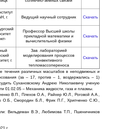
оицк
солнечно-земных связей
ститут
, г.
Ведущий научный сотрудник
Скачать
ургский
Профессор Высшей школы
ситет
прикладной математики и
Скачать
нкт-
вычислительной физики
ный
Зав. лабораторией
мский
моделирования процессов
Скачать
тет, г.
конвективного
тепломассопереноса
ые течения различных масштабов в неподвижных и
ования (за – 17, против – 1, воздержались – 1)
судить Сухановскому Андрею Николаевичу ученую
и 01.02.05 – Механика жидкости, газа и плазмы.
нко В.П., Плехов О.А., Райхер Ю.Л., Роговой А.А.,
к О.Б., Смородин Б.Л., Фрик П.Г., Хрипченко С.Ю.,
ли: Вильдеман В.Э., Любимова Т.П., Пшеничников
21 г.