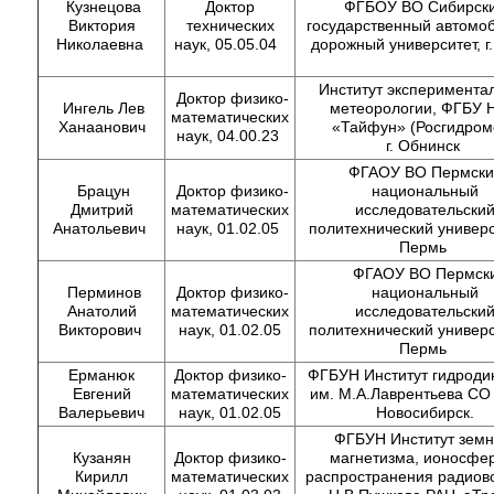
Кузнецова
Доктор
ФГБОУ ВО Сибирск
Виктория
технических
государственный автомо
Николаевна
наук,
05.05.04
дорожный университет, г
Институт эксперимента
Доктор физико-
Ингель Лев
метеорологии, ФГБУ
математических
Ханаанович
«Тайфун» (Росгидроме
наук, 04.00.23
г. Обнинск
ФГАОУ ВО Пермски
Брацун
Доктор физико-
национальный
Дмитрий
математических
исследовательски
Анатольевич
наук, 01.02.05
политехнический универси
Пермь
ФГАОУ ВО Пермск
Перминов
Доктор физико-
национальный
Анатолий
математических
исследовательски
Викторович
наук, 01.02.05
политехнический универси
Пермь
Ерманюк
Доктор физико-
ФГБУН Институт гидроди
Евгений
математических
им. М.А.Лаврентьева СО 
Валерьевич
наук, 01.02.05
Новосибирск.
ФГБУН Институт земн
Кузанян
Доктор физико-
магнетизма, ионосфе
Кирилл
математических
распространения радиов