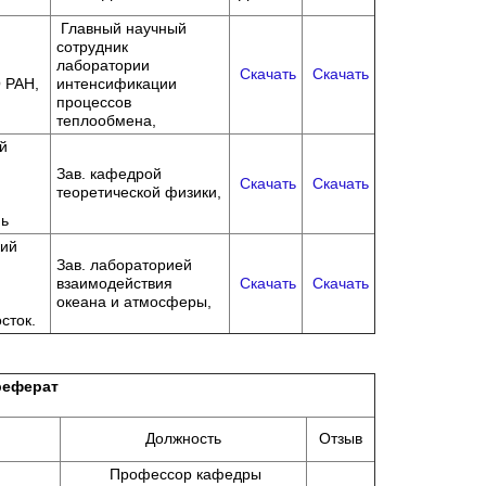
Главный научный
сотрудник
лаборатории
Скачать
Скачать
 РАН,
интенсификации
процессов
теплообмена,
й
Зав. кафедрой
Скачать
Скачать
теоретической физики,
мь
кий
Зав. лабораторией
взаимодействия
Скачать
Скачать
океана и атмосферы,
сток.
реферат
Должность
Отзыв
Профессор кафедры