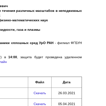
евич
 течения различных масштабов в неподвижных
х
физико-математических наук
жидкости, газа и плазмы
ханики сплошных сред УрО РАН
- филиал ФГБУН
»
рг) в
14:00
, защита будет проведена удаленном
лайн
Файл
Дата
Скачать
26.03.2021
Скачать
05.04.2021