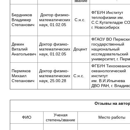
звание
ФГБУН Институт
Бердников
Доктор физико-
теплофизики им.
Владимир
математических
С.н.с.
С.С.Кутателадзе СО
Степанович
наук, 01.02.05
г. Новосибирск
ФГАОУ ВО Пермски
Демин
Доктор физико-
государственный
Виталий
математических
Доцент
национальный
Анатольевич
наук, 01.02.05
исследовательский
университет, г. Пер
ФГБУН Тихоокеанс
Пермяков
Доктор физико-
океанологический
Михаил
математических
С.н.с.
институт
Степанович
наук, 25.00.28
им. В.И.Ильичева
ДВО РАН, г. Владиво
Отзывы на авто
Ученая
ФИО
Место работы
степень/звание