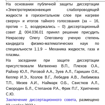
На основании публичной защиты диссертации
«Электротермоконвекция слабопроводящей
жидкости в горизонтальном слое при нагреве
сверху» и итогов тайного голосования (за – 16,
против – 1, воздержались – 0) диссертационный
совет Д 004.036.01 принял решение присудить
Некрасову Олегу Олеговичу ученую степень
кандидата физико-математических наук по
специальности 1.1.9 – Механика жидкости, газа и
плазмы.
На заседании при защите диссертации
присутствовали Матвеенко В.П., Плехов О.А.,
Райхер Ю.Л., Роговой А.А., Зуев А.Л., Гаришин О.К.,
Келлер И.Э., Козлов В.Г., Лебедев А.В., Любимова
Т.П., Мизев А.И., Наймарк О.Б., Свистков А.Л.,
Смородин Б.Л., Степанов Р.А., Фрик П.Г., Хрипченко
С.Ю.
Заключение диссертационного совета
, размещено