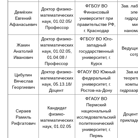
ФГБОУ ВО
Зав. ла
Доктор физико-
Демёхин
Финансовый
эле
математических
Евгений
университет при
гидро
наук, 01.02.05/
Афанасьевич
правительстве РФ,
ми
Профессор
г. Краснодар
наном
Доктор физико-
ФГБОУ ВО Юго-
Жакин
математических
западный
Ведущи
Анатолий
наук, 01.02.05,
государственный
сот
Иванович
01.04.08 /
университет, г.
Профессор
Курск
Доктор физико-
ФГАОУ ВО Южный
Зав.к
Цибулин
математических
федеральный
теорет
Вячеслав
наук, 05.13.18/
университет, г.
компь
Георгиевич
Доцент
Ростов-на-Дону
гидроаэ
ФГАОУ ВО
Пермский
Кандидат
Сираев
национальный
физико-
Доцент
Рамиль
исследовательский
математических
приклад
Рифгатович
политехнический
наук, 01.02.05
университет, г.
Пермь