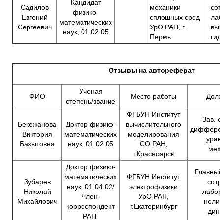
Кандидат
Садилов
механики
со
физико-
Евгений
сплошных сред
ла
математических
Сергеевич
УрО РАН, г.
вы
наук, 01.02.05
Пермь
ги
Отзывы на автореферат
Ученая
ФИО
Место работы
Дол
степень/звание
ФГБУН Институт
Зав. 
Бекежанова
Доктор физико-
вычислительного
диффере
Виктория
математических
моделирования
ура
Бахытовна
наук, 01.02.05
СО РАН,
мех
г.Красноярск
Доктор физико-
Главны
математических
ФГБУН Институт
Зубарев
сот
наук, 01.04.02/
электрофизики
Николай
лабо
Член-
УрО РАН,
Михайлович
нели
корреспондент
г.Екатеринбург
дин
РАН