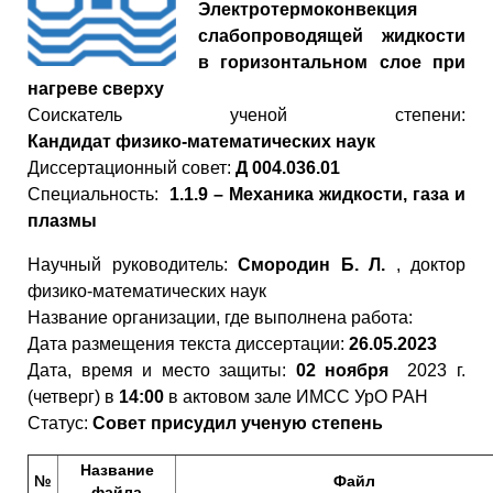
Электротермоконвекция
слабопроводящей жидкости
в горизонтальном слое при
нагреве сверху
Cоискатель ученой степени:
К
андидат
физико
-
математических
наук
Диссертационный совет:
Д 004.036.01
Специальность:
1.1.9 – Механика жидкости, газа и
плазмы
Научный руководитель:
Смородин Б. Л.
,
доктор
физико-математических наук
Название организации, где выполнена работа:
Дата размещения текста диссертации:
26.05.2023
Дата, время и место защиты:
02 ноября
2023 г.
(четверг) в
14:00
в актовом зале ИМСС УрО РАН
Статус:
Совет присудил ученую степень
Название
№
Файл
файла