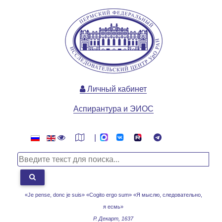
Личный кабинет
Аспирантура и ЭИОС
|
«Je pense, donc je suis» «Cogito ergo sum»
«Я мыслю, следовательно,
я есмь»
Р. Декарт, 1637