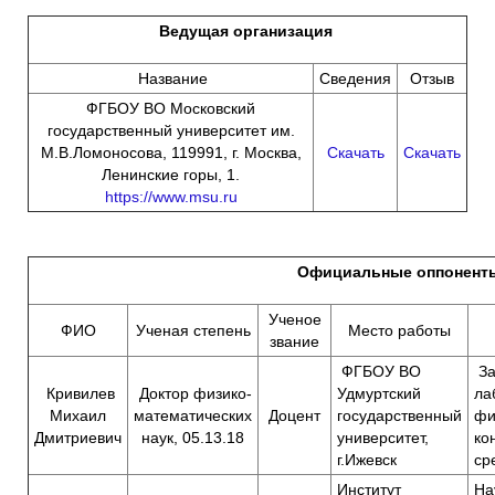
Ведущая организация
Название
Сведения
Отзыв
ФГБОУ ВО Московский
государственный университет им.
М.В.Ломоносова, 119991, г. Москва,
Скачать
Скачать
Ленинские горы, 1.
https://www.msu.ru
Официальные оппонент
Ученое
ФИО
Ученая степень
Место работы
звание
ФГБОУ ВО
За
Кривилев
Доктор физико-
Удмуртский
ла
Михаил
математических
Доцент
государственный
фи
Дмитриевич
наук, 05.13.18
университет,
ко
г.Ижевск
ср
Институт
На