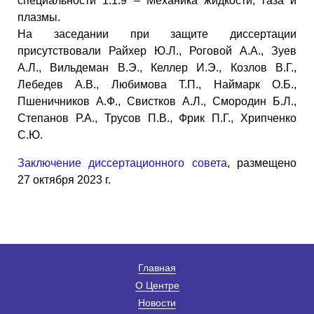
специальности 1.1.9 – Механика жидкости, газа и
плазмы.
На заседании при защите диссертации
присутствовали Райхер Ю.Л., Роговой А.А., Зуев
А.Л., Вильдеман В.Э., Келлер И.Э., Козлов В.Г.,
Лебедев А.В., Любимова Т.П., Наймарк О.Б.,
Пшеничников А.Ф., Свистков А.Л., Смородин Б.Л.,
Степанов Р.А., Трусов П.В., Фрик П.Г., Хрипченко
С.Ю.
Заключение диссертационного совета
, размещено
27 октября 2023 г.
Главная
О Центре
Новости