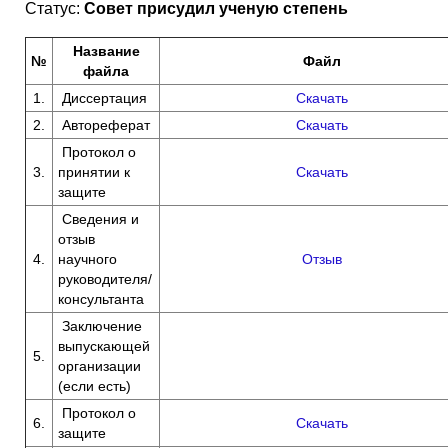
Статус:
Совет присудил ученую степень
Название
№
Файл
файла
1.
Диссертация
Скачать
2.
Автореферат
Скачать
Протокол о
3.
принятии к
Скачать
защите
Сведения и
отзыв
4.
научного
Отзыв
руководителя/
консультанта
Заключение
выпускающей
5.
организации
(если есть)
Протокол о
6.
Скачать
защите