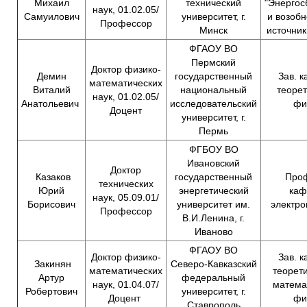
Михаил
технический
"Энерго
наук, 01.02.05/
Самуилович
университет, г.
и возоб
Профессор
Минск
источник
ФГАОУ ВО
Пермский
Доктор физико-
Демин
государственный
Зав. 
математических
Виталий
национальный
теоре
наук, 01.02.05/
Анатольевич
исследовательский
фи
Доцент
университет, г.
Пермь
ФГБОУ ВО
Ивановский
Доктор
Казаков
государственный
Проф
технических
Юрий
энергетический
каф
наук, 05.09.01/
Борисович
университет им.
электр
Профессор
В.И.Ленина, г.
Иваново
ФГАОУ ВО
Доктор физико-
Зав. 
Закинян
Северо-Кавказский
математических
теорет
Артур
федеральный
наук, 01.04.07/
матема
Робертович
университет, г.
Доцент
фи
Ставрополь