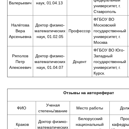
Валерьевич
наук, 01.04.13
университет, г.
Ставрополь
ФГБОУ ВО
Налётова
Доктор физико-
Московский
Вера
математических
Профессор
государственный
Арсеньевна
наук, 01.02.05
университет, г.
Москва
ФГБОУ ВО Юго-
Ряполов
Доктор физико-
Западный
Петр
математических
Доцент
государственный
Алексеевич
наук, 01.04.07
университет, г.
Курск.
Отзывы на автореферат
Ученая
ФИО
Место работы
Дол
степень/звание
Белорусский
Проф
Доктор физико-
Краков
национальный
кафедр
математических