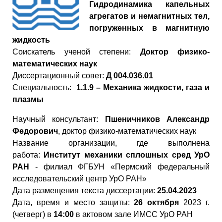
Гидродинамика капельных
агрегатов и немагнитных тел,
погруженных в магнитную
жидкость
Cоискатель ученой степени:
Д
октор физико-
математических наук
Диссертационный совет:
Д 004.036.01
Специальность:
1.1.9 – Механика жидкости, газа и
плазмы
Научный консультант:
Пшеничников Александр
Федорович
,
доктор физико-математических наук
Название организации, где выполнена
работа:
Институт механики сплошных сред УрО
РАН
- филиал ФГБУН «Пермский федеральный
исследовательский центр УрО РАН»
Дата размещения текста диссертации:
25.04.2023
Дата, время и место защиты:
26 октября
2023 г.
(четверг) в
14:00
в актовом зале ИМСС УрО РАН