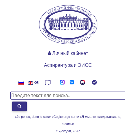
Личный кабинет
Аспирантура и ЭИОС
|
«Je pense, donc je suis» «Cogito ergo sum»
«Я мыслю, следовательно,
я есмь»
Р. Декарт, 1637