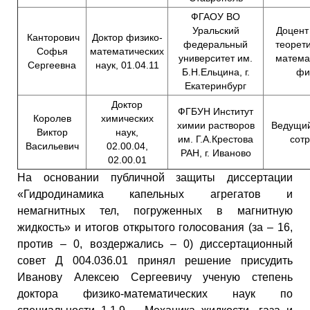
ФГАОУ ВО
Уральский
Доцент
Канторович
Доктор физико-
федеральный
теорет
Софья
математических
университет им.
матема
Сергеевна
наук, 01.04.11
Б.Н.Ельцина, г.
фи
Екатеринбург
Доктор
ФГБУН Институт
Королев
химических
химии растворов
Ведущий
Виктор
наук,
им. Г.А.Крестова
сот
Васильевич
02.00.04,
РАН, г. Иваново
02.00.01
На основании публичной защиты диссертации
«Гидродинамика капельных агрегатов и
немагнитных тел, погруженных в магнитную
жидкость» и итогов открытого голосования (за – 16,
против – 0, воздержались – 0) диссертационный
совет Д 004.036.01 принял решение присудить
Иванову Алексею Сергеевичу ученую степень
доктора физико-математических наук по