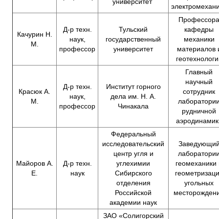
университет
электромехан
Профессор
Д-р техн.
Тульский
кафедры
Качурин Н.
наук,
государственный
механики
М.
профессор
университет
материалов 
геотехнологи
Главный
научный
Д-р техн.
Институт горного
Красюк А.
сотрудник
наук,
дела им. Н. А.
М.
лаборатори
профессор
Чинакала
рудничной
аэродинамик
Федеральный
исследовательский
Заведующи
центр угля и
лаборатори
Майоров А.
Д-р техн.
углехимии
геомеханики 
Е.
наук
Сибирского
геометризац
отделения
угольных
Российской
месторожден
академии наук
ЗАО «Солигорский