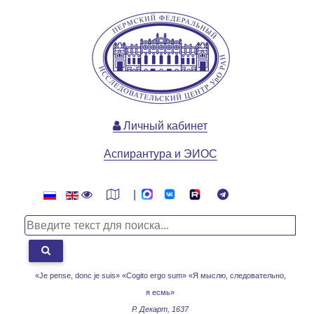
Личный кабинет
Аспирантура и ЭИОС
|
«Je pense, donc je suis» «Cogito ergo sum»
«Я мыслю, следовательно,
я есмь»
Р. Декарт, 1637