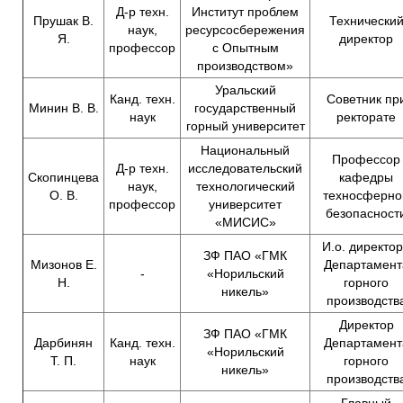
Д-р техн.
Институт проблем
Прушак В.
Технически
наук,
ресурсосбережения
Я.
директор
профессор
с Опытным
производством»
Уральский
Канд. техн.
Советник пр
Минин В. В.
государственный
наук
ректорате
горный университет
Национальный
Профессор
Д-р техн.
исследовательский
Скопинцева
кафедры
наук,
технологический
О. В.
техносферно
профессор
университет
безопасност
«МИСИС»
И.о. директо
ЗФ ПАО «ГМК
Мизонов Е.
Департамент
-
«Норильский
Н.
горного
никель»
производств
Директор
ЗФ ПАО «ГМК
Дарбинян
Канд. техн.
Департамент
«Норильский
Т. П.
наук
горного
никель»
производств
Главный