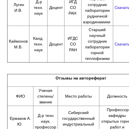
Д-р
ИГД
Лугин
сотрудник
техн.
Доцент
СО
Скачат
И.В.
лаборатории
наук
РАН
рудничной
аэродинамики
Старший
научный
Канд.
ИГДС
Каймонов
сотрудник
техн.
Доцент
СО
Скачат
М.В.
лаборатории
наук
РАН
горной
теплофизики
Отзывы на автореферат
Ученая
ФИО
степень/
Место работы
Должность
звание
Профессор
Сибирский
Д-р техн.
кафедры
Ермаков А.
государственный
наук,
открытых горн
Ю.
индустриальный
профессор
работ и