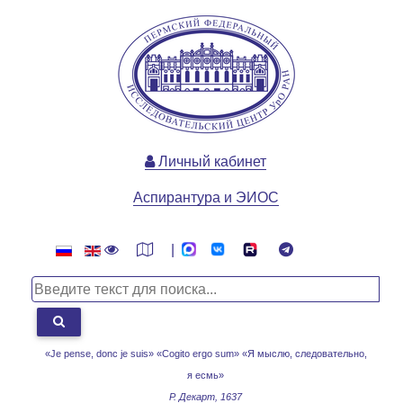
Личный кабинет
Аспирантура и ЭИОС
|
«Je pense, donc je suis» «Cogito ergo sum»
«Я мыслю, следовательно,
я есмь»
Р. Декарт, 1637