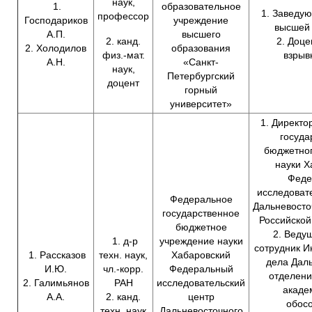
наук,
1.
образовательное
1. Заведу
профессор
Господариков
учреждение
высшей
А.П.
высшего
2. канд.
2. Доц
2. Холодилов
образования
физ.-мат.
взрыв
А.Н.
«Санкт-
наук,
Петербургский
доцент
горный
университет»
1. Директо
госуда
бюджетно
науки Х
Феде
исследоват
Федеральное
Дальневосто
государственное
Российской
бюджетное
2. Веду
1. д-р
учреждение науки
сотрудник И
1. Рассказов
техн. наук,
Хабаровский
дела Дал
И.Ю.
чл.-корр.
Федеральный
отделени
2. Галимьянов
РАН
исследовательский
акаде
А.А.
2. канд.
центр
обос
техн. наук
Дальневосточного