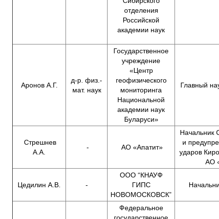
Сибирского
отделения
Российской
академии наук
Государственное
учреждение
«Центр
д-р. физ.-
геофизического
Аронов А.Г.
Главный на
мат. наук
мониторинга
Национальной
академии наук
Буларуси»
Начальник 
Стрешнев
и предупр
-
АО «Апатит»
А.А.
ударов Кир
АО «
ООО “КНАУФ
Цедилин А.В.
-
ГИПС
Начальн
НОВОМОСКОВСК”
Федеральное
государственное