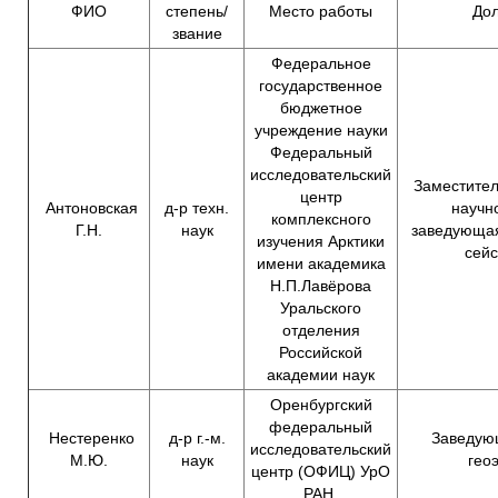
ФИО
степень/
Место работы
До
звание
Федеральное
государственное
бюджетное
учреждение науки
Федеральный
исследовательский
Заместител
центр
Антоновская
д-р техн.
научн
комплексного
Г.Н.
наук
заведующа
изучения Арктики
сей
имени академика
Н.П.Лавёрова
Уральского
отделения
Российской
академии наук
Оренбургский
федеральный
Нестеренко
д-р г.-м.
Заведую
исследовательский
М.Ю.
наук
гео
центр (ОФИЦ) УрО
РАН