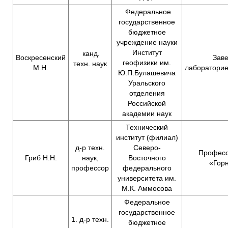
Федеральное
государственное
бюджетное
учреждение науки
Институт
канд.
Воскресенский
Зав
геофизики им.
техн. наук
М.Н.
лаборатори
Ю.П.Булашевича
Уральского
отделения
Российской
академии наук
Технический
институт (филиал)
д-р техн.
Северо-
Професс
Гриб Н.Н.
наук,
Восточного
«Гор
профессор
федерального
университета им.
М.К. Аммосова
Федеральное
государственное
1. д-р техн.
бюджетное