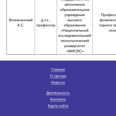
автономное
образовательное
учреждение
Професс
Вознесенский
д.т.н.,
высшего
физическ
А.С.
профессор
образования
горного п
«Национальный
гео
исследовательский
технологический
университет
«МИСИС»
Главная
О Центре
Новости
Деятельность
Контакты
Карта сайта