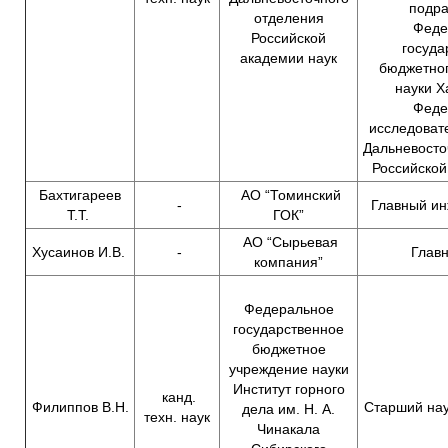
подр
отделения
Феде
Российской
госуда
академии наук
бюджетно
науки Х
Феде
исследоват
Дальневосто
Российской
Бахтигареев
АО “Томинский
-
Главный и
Т.Т.
ГОК”
АО “Сырьевая
Хусаинов И.В.
-
Главн
компания”
Федеральное
государственное
бюджетное
учреждение науки
Институт горного
канд.
Филиппов В.Н.
Старший на
дела им. Н. А.
техн. наук
Чинакала