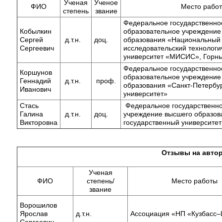
Ученая
Ученое
ФИО
Место рабо
степень
звание
Федеральное государственно
Кобылкин
образовательное учреждение
Сергей
д.т.н.
доц.
образования «Национальный
Сергеевич
исследовательский технологи
университет «МИСИС», Горны
Федеральное государственно
Коршунов
образовательное учреждение
Геннадий
д.т.н.
проф.
образования «Санкт-Петербу
Иванович
университет»
Стась
Федеральное государственн
Галина
д.т.н.
доц.
учреждение высшего образов
Викторовна
государственный университет
Отзывы на авто
Ученая
ФИО
степень/
Место работы
звание
Ворошилов
Ярослав
д.т.н.
Ассоциация «НП «Кузбасс
Сергеевич