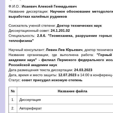
Ф.И.О.:
Исаевич Алексей Геннадьевич
Название диссертации:
Научное обоснование методолог
выработках калийных рудников
Cоискатель ученой степени:
Доктор технических наук
Диссертационный совет:
24.1.201.02
Специальность:
2.8.6. "Геомеханика, разрушение горны
теплофизика"
Научный консультант:
Левин Лев Юрьевич
, доктор техничес
Название организации, где выполнена работа:
"Горный
академии наук" - филиал Пермского федерального исс
Российской академии наук
Дата размещения текста диссертации:
24.03.2023
Дата, время и место защиты:
12.07.2023
в 14:00 в конференц
Статус:
совет присудил искомую степень
№
Название файла
1.
Диссертация
2.
Автореферат