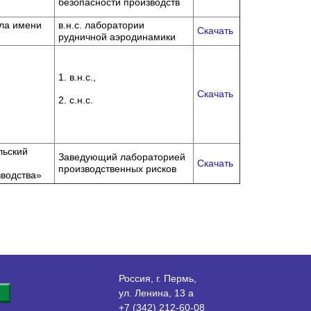
безопасности производств
ела имени
в.н.с. лаборатории
Скачать
рудничной аэродинамики
1. в.н.с.,
Скачать
2. с.н.с.
льский
Заведующий лабораторией
Скачать
производственных рисков
зводства»
Россия, г. Пермь,
ул. Ленина, 13 а
+7 (342) 212-60-08