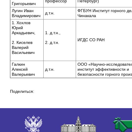
профессор
Петербург)
Григорьевич
Лугин Иван
ФГБУН Институт горного д
д.т.н.
Владимирович
Чинакала
1. Хохлов
Юрий
Аркадьевич,
1. д.т.н.,
ИГДС СО РАН
2. Киселев
2. д.т.н.
Валерий
Васильевич
Галкин
ООО «Научно-исследовате
Алексей
д.т.н.
институт эффективности и
Валерьевич
безопасности горного прои
Поделиться: