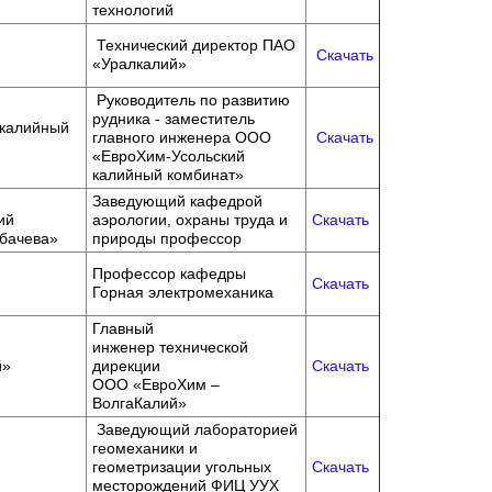
технологий
Технический директор ПАО
Скачать
«Уралкалий»
Руководитель по развитию
рудника - заместитель
калийный
главного инженера ООО
Скачать
«ЕвроХим-Усольский
калийный комбинат»
Заведующий кафедрой
ий
аэрологии, охраны труда и
Скачать
рбачева»
природы профессор
Профессор кафедры
Скачать
Горная электромеханика
Главный
инженер технической
й»
дирекции
Скачать
ООО «ЕвроХим –
ВолгаКалий»
Заведующий лабораторией
геомеханики и
геометризации угольных
Скачать
месторождений ФИЦ УУХ