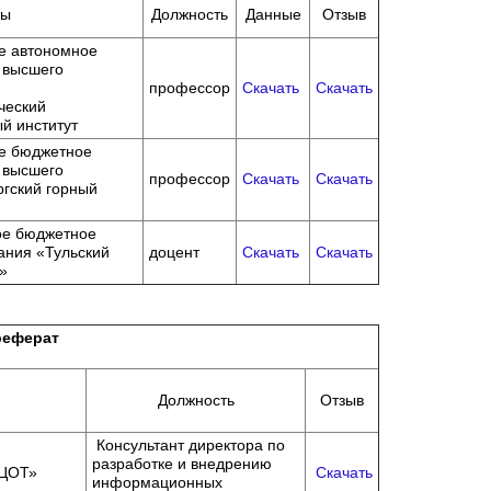
ты
Должность
Данные
Отзыв
е автономное
 высшего
профессор
Скачать
Скачать
ческий
й институт
е бюджетное
 высшего
профессор
Скачать
Скачать
ргский горный
ое бюджетное
ания «Тульский
доцент
Скачать
Скачать
»
реферат
Должность
Отзыв
Консультант директора по
разработке и внедрению
–ЦОТ»
Скачать
информационных