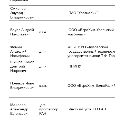
Смирнов
Эдуард
-
ПАО "Уралкалий"
Владимирович
Бруев Андрей
ООО «ЕвроХим-Усольский 
к.т.н.
Николаевич
комбинат»
Фомин
ФГБОУ ВО «Кузбасский
Анатолий
д.т.н.
государственный техническ
Иосифович
университет имени Т.Ф. Го
Шишлянников
Дмитрий
д.т.н.
ПНИПУ
Игоревич
Поляков Илья
к.т.н.
ООО «ЕвроХим-ВолгаКали
Владимирович
Майоров
д.т.н.,
Александр
профессор
Институт угля СО РАН
Евгеньевич
РАН