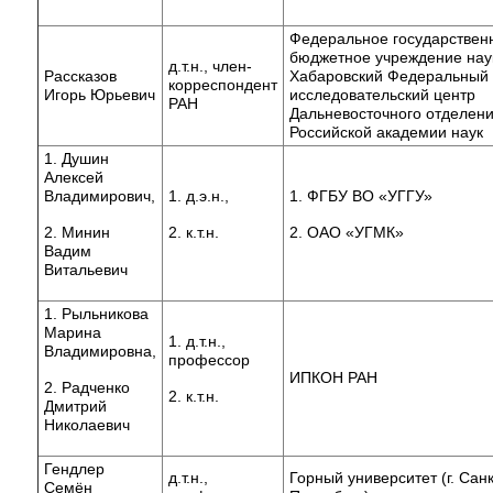
Федеральное государствен
бюджетное учреждение нау
д.т.н., член-
Рассказов
Хабаровский Федеральный
корреспондент
Игорь Юрьевич
исследовательский центр
РАН
Дальневосточного отделен
Российской академии наук
1. Душин
Алексей
Владимирович,
1. д.э.н.,
1. ФГБУ ВО «УГГУ»
2. Минин
2. к.т.н.
2. ОАО «УГМК»
Вадим
Витальевич
1. Рыльникова
Марина
1. д.т.н.,
Владимировна,
профессор
ИПКОН РАН
2. Радченко
2. к.т.н.
Дмитрий
Николаевич
Гендлер
д.т.н.,
Горный университет (г. Санк
Семён