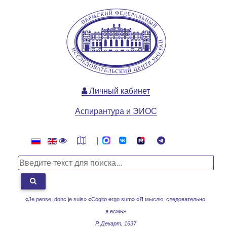
Личный кабинет
Аспирантура и ЭИОС
|
«Je pense, donc je suis» «Cogito ergo sum»
«Я мыслю, следовательно,
я есмь»
Р. Декарт, 1637