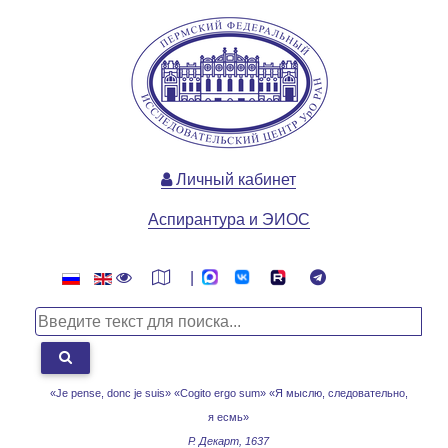
Личный кабинет
Аспирантура и ЭИОС
|
«Je pense, donc je suis» «Cogito ergo sum»
«Я мыслю, следовательно,
я есмь»
Р. Декарт, 1637