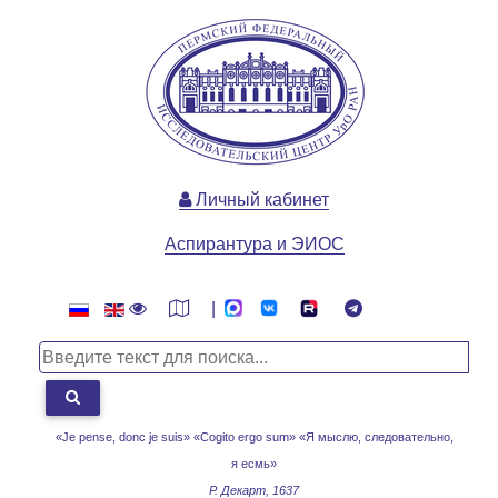
Личный кабинет
Аспирантура и ЭИОС
|
«Je pense, donc je suis» «Cogito ergo sum»
«Я мыслю, следовательно,
я есмь»
Р. Декарт, 1637