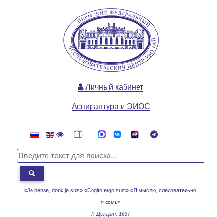
Личный кабинет
Аспирантура и ЭИОС
|
«Je pense, donc je suis» «Cogito ergo sum»
«Я мыслю, следовательно,
я есмь»
Р. Декарт, 1637