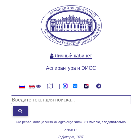
Личный кабинет
Аспирантура и ЭИОС
|
«Je pense, donc je suis» «Cogito ergo sum»
«Я мыслю, следовательно,
я есмь»
Р. Декарт, 1637