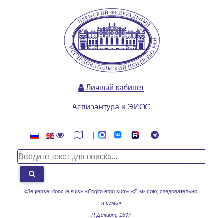
Личный кабинет
Аспирантура и ЭИОС
|
«Je pense, donc je suis» «Cogito ergo sum»
«Я мыслю, следовательно,
я есмь»
Р. Декарт, 1637