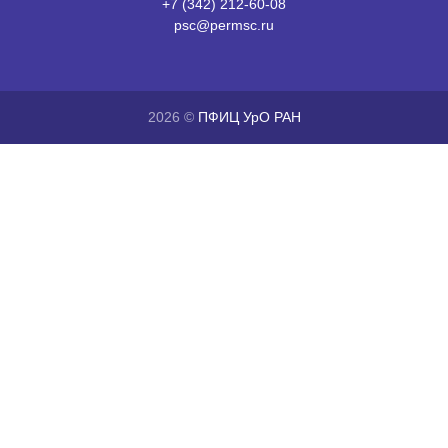
+7 (342) 212-60-08
psc@permsc.ru
2026 ©
ПФИЦ УрО РАН