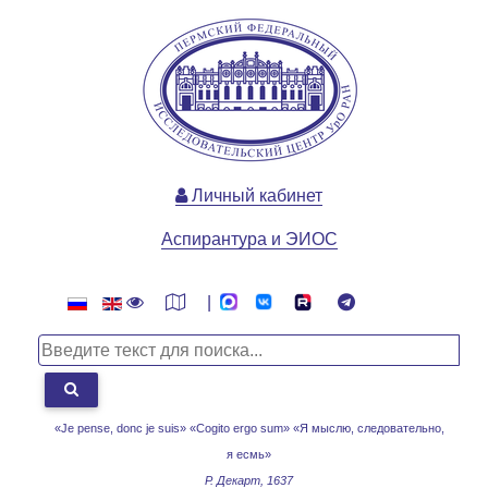
Личный кабинет
Аспирантура и ЭИОС
|
«Je pense, donc je suis» «Cogito ergo sum»
«Я мыслю, следовательно,
я есмь»
Р. Декарт, 1637