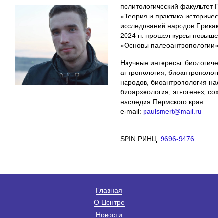
политологический факультет 
«Теория и практика историчес
исследований народов Прикам
2024 гг. прошел курсы повыш
«Основы палеоантропологии»;
Научные интересы: биологиче
антропология, биоантрополог
народов, биоантропология на
биоархеология, этногенез, со
наследия Пермского края.
e-mail:
paulsmert@mail.ru
SPIN РИНЦ:
9696-9476
Главная
О Центре
Новости