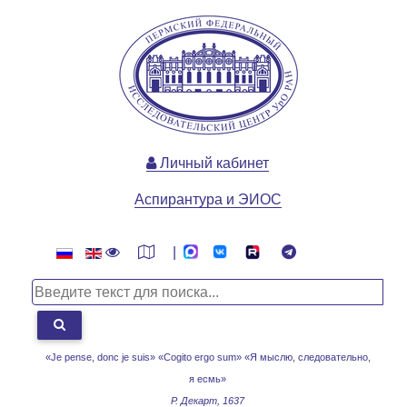
Личный кабинет
Аспирантура и ЭИОС
|
«Je pense, donc je suis» «Cogito ergo sum»
«Я мыслю, следовательно,
я есмь»
Р. Декарт, 1637