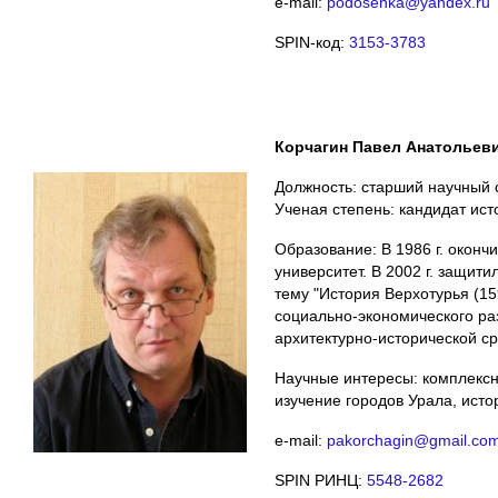
e-mail:
podosenka@yandex.ru
SPIN-код:
3153-3783
Корчагин Павел Анатольев
Должность: старший научный 
Ученая степень: кандидат ист
Образование: В 1986 г. окон
университет. В 2002 г. защит
тему "История Верхотурья (1
социально-экономического ра
архитектурно-исторической ср
Научные интересы: комплексн
изучение городов Урала, исто
e-mail:
pakorchagin@gmail.co
SPIN РИНЦ:
5548-2682