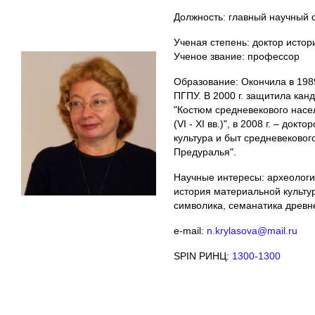
Должность: главный научный 
Ученая степень: доктор истор
Ученое звание: профессор
Образование: Окончила в 1989
ПГПУ. В 2000 г. защитила кан
"Костюм средневекового нас
(VI - XI вв.)", в 2008 г. – до
культура и быт средневеково
Предуралья".
Научные интересы: археологи
история материальной культур
символика, семанатика древне
e-mail:
n.krylasova@mail.ru
SPIN РИНЦ:
1300-1300