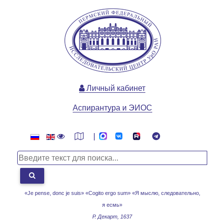
Личный кабинет
Аспирантура и ЭИОС
|
«Je pense, donc je suis» «Cogito ergo sum»
«Я мыслю, следовательно,
я есмь»
Р. Декарт, 1637