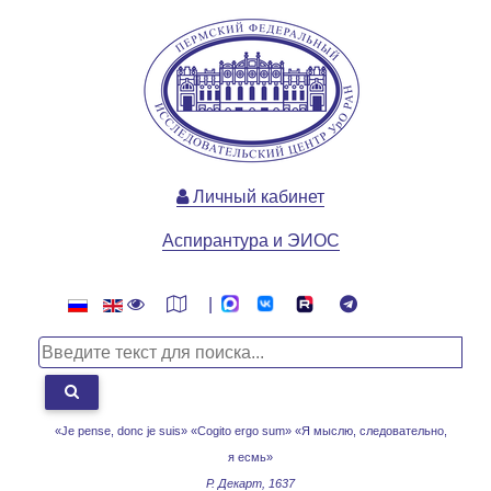
Личный кабинет
Аспирантура и ЭИОС
|
«Je pense, donc je suis» «Cogito ergo sum»
«Я мыслю, следовательно,
я есмь»
Р. Декарт, 1637