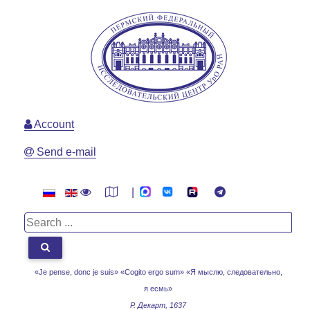
Account
Send e-mail
|
«Je pense, donc je suis» «Cogito ergo sum»
«Я мыслю, следовательно,
я есмь»
Р. Декарт, 1637