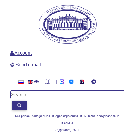
Account
Send e-mail
|
«Je pense, donc je suis» «Cogito ergo sum»
«Я мыслю, следовательно,
я есмь»
Р. Декарт, 1637