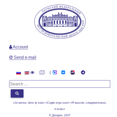
Account
Send e-mail
|
«Je pense, donc je suis» «Cogito ergo sum»
«Я мыслю, следовательно,
я есмь»
Р. Декарт, 1637