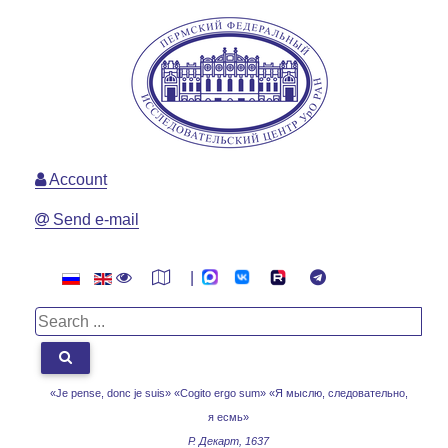
Account
Send e-mail
|
«Je pense, donc je suis» «Cogito ergo sum»
«Я мыслю, следовательно,
я есмь»
Р. Декарт, 1637