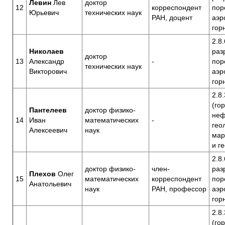
Левин
Лев
доктор
12
корреспондент
пор
Юрьевич
технических наук
РАН, доцент
аэр
гор
2.8
Николаев
раз
доктор
13
Александр
-
пор
технических наук
Викторович
аэр
гор
2.8.
(го
Пантелеев
доктор физико-
неф
14
Иван
математических
-
гео
Алексеевич
наук
мар
и г
2.8
доктор физико-
член-
раз
Плехов
Олег
15
математических
корреспондент
пор
Анатольевич
наук
РАН, профессор
аэр
гор
2.8.
(го