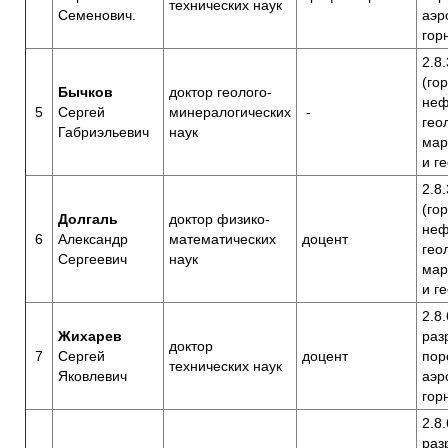
технических наук
Семенович.
аэр
гор
2.8.
(го
Бычков
доктор геолого-
неф
5
Сергей
минералогических
-
гео
Габриэльевич
наук
мар
и г
2.8.
(го
Долгаль
доктор физико-
неф
6
Александр
математических
доцент
гео
Сергеевич
наук
мар
и г
2.8
Жихарев
раз
доктор
7
Сергей
доцент
пор
технических наук
Яковлевич
аэр
гор
2.8
раз