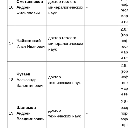
Сметанников
доктор геолого-
неф
16
Андрей
минералогических
-
гео
Филиппович
наук
мар
и г
2.8.
(го
доктор геолого-
Чайковский
неф
17
минералогических
-
Илья Иванович
гео
наук
мар
и г
2.8.
(го
Чугаев
доктор
неф
18
Александр
-
технических наук
гео
Валентинович
мар
и г
2.8
Шалимов
раз
доктор
19
Андрей
-
пор
технических наук
Владимирович
аэр
гор