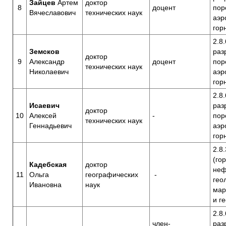
Зайцев
Артем
доктор
8
доцент
пор
Вячеславович
технических наук
аэр
гор
2.8
Земсков
раз
доктор
9
Александр
доцент
пор
технических наук
Николаевич
аэр
гор
2.8
Исаевич
раз
доктор
10
Алексей
-
пор
технических наук
Геннадьевич
аэр
гор
2.8.
(го
Кадебская
доктор
неф
11
Ольга
географических
-
гео
Ивановна
наук
мар
и г
2.8
член-
раз