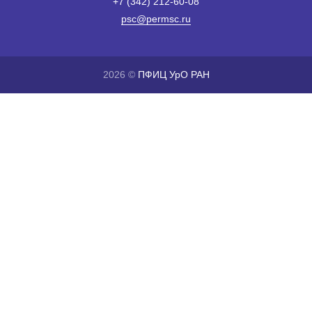
+7 (342) 212-60-08
psc@permsc.ru
2026 ©
ПФИЦ УрО РАН