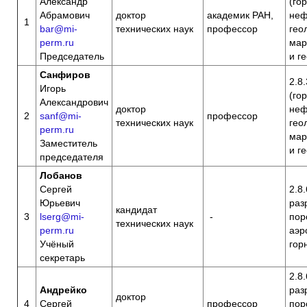
Александр
(го
Абрамович
доктор
академик РАН,
неф
1
bar@mi-
технических наук
профессор
гео
perm.ru
мар
Председатель
и г
Санфиров
2.8.
Игорь
(го
Александрович
доктор
неф
2
sanf@mi-
профессор
технических наук
гео
perm.ru
мар
Заместитель
и г
председателя
Лобанов
Сергей
2.8
Юрьевич
раз
кандидат
3
lserg@mi-
-
пор
технических наук
perm.ru
аэр
Учёный
гор
секретарь
2.8
Андрейко
раз
доктор
4
Сергей
профессор
пор