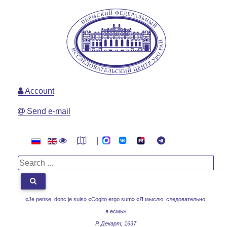
Account
Send e-mail
|
«Je pense, donc je suis» «Cogito ergo sum»
«Я мыслю, следовательно,
я есмь»
Р. Декарт, 1637