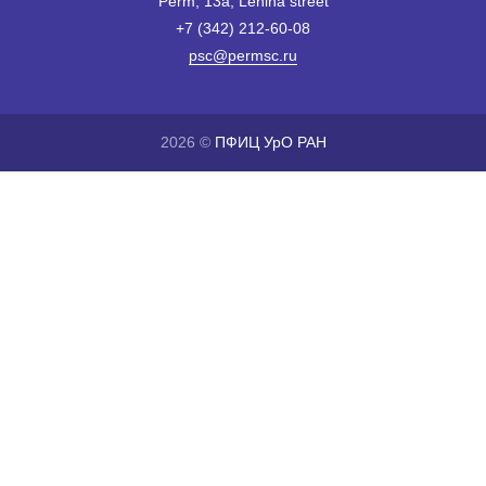
Perm, 13a, Lenina street
+7 (342) 212-60-08
psc@permsc.ru
2026 ©
ПФИЦ УрО РАН