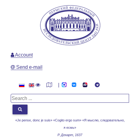
Account
Send e-mail
|
«Je pense, donc je suis» «Cogito ergo sum»
«Я мыслю, следовательно,
я есмь»
Р. Декарт, 1637