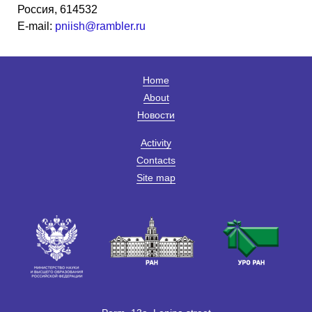
Россия, 614532
E-mail:
pniish@rambler.ru
Home
About
Новости
Activity
Contacts
Site map