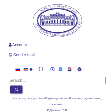
Account
Send e-mail
|
«Je pense, donc je suis» «Cogito ergo sum»
«Я мыслю, следовательно,
я есмь»
Р. Декарт, 1637