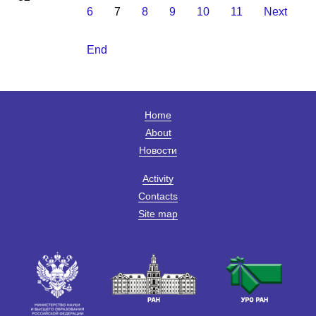
6
7
8
9
10
11
Next
End
Home
About
Новости
Activity
Contacts
Site map