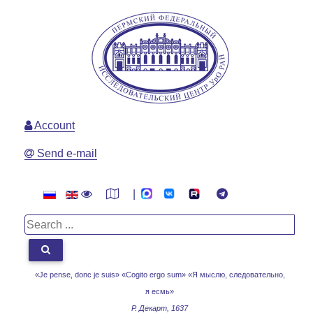
Account
Send e-mail
|
«Je pense, donc je suis» «Cogito ergo sum»
«Я мыслю, следовательно,
я есмь»
Р. Декарт, 1637