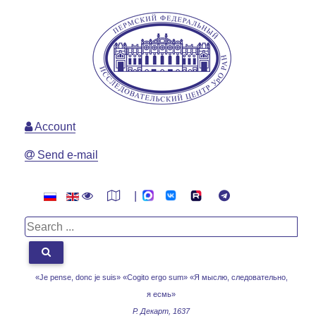
Account
Send e-mail
|
«Je pense, donc je suis» «Cogito ergo sum»
«Я мыслю, следовательно,
я есмь»
Р. Декарт, 1637