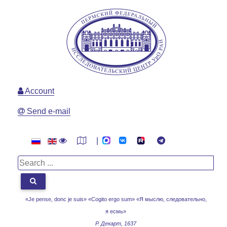
Account
Send e-mail
|
«Je pense, donc je suis» «Cogito ergo sum»
«Я мыслю, следовательно,
я есмь»
Р. Декарт, 1637