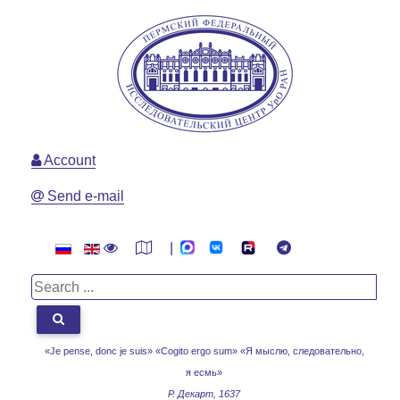
Account
Send e-mail
|
«Je pense, donc je suis» «Cogito ergo sum»
«Я мыслю, следовательно,
я есмь»
Р. Декарт, 1637