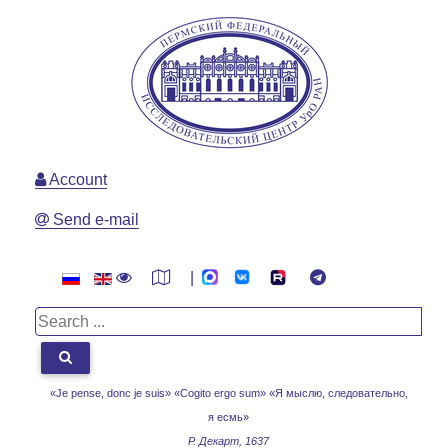
Account
Send e-mail
|
«Je pense, donc je suis» «Cogito ergo sum»
«Я мыслю, следовательно,
я есмь»
Р. Декарт, 1637